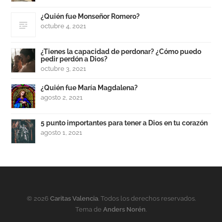
¿Quién fue Monseñor Romero?
octubre 4, 2021
¿Tienes la capacidad de perdonar? ¿Cómo puedo
pedir perdón a Dios?
octubre 3, 2021
¿Quién fue María Magdalena?
agosto 2, 2021
5 punto importantes para tener a Dios en tu corazón
agosto 1, 2021
© 2026
Caritas Valencia
. Todos los derechos reservados.
Tema de
Anders Norén
.