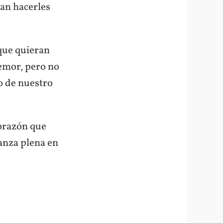
ran hacerles
que quieran
temor, pero no
o de nuestro
corazón que
anza plena en