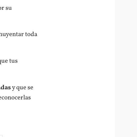
r su
huyentar toda
que tus
adas
y que se
reconocerlas