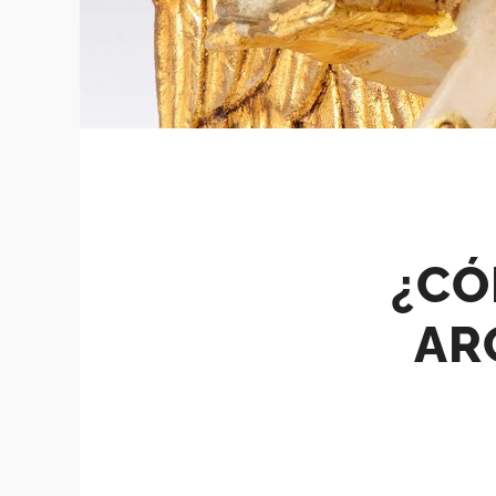
¿CÓ
AR