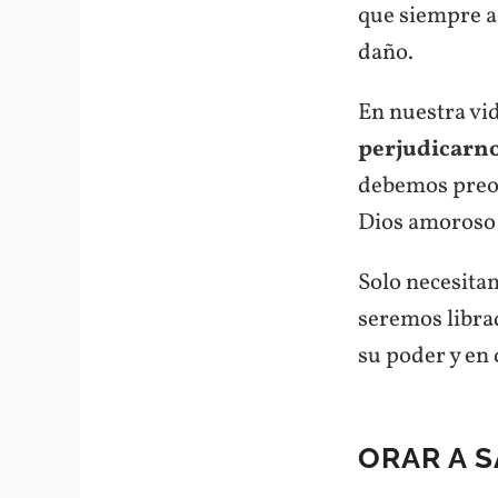
que siempre ac
daño.
En nuestra vi
perjudicarn
debemos preoc
Dios amoroso
Solo necesit
seremos libra
su poder y en
ORAR A 