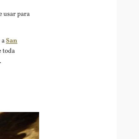
e usar para
r a
San
e toda
.